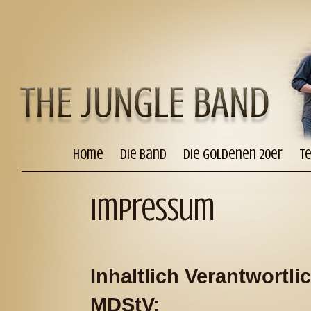
Home
Die Band
Die goldenen 20er
T
Impressum
Inhaltlich Verantwortl
MDStV: